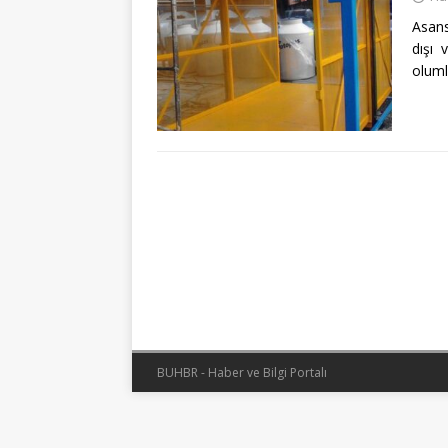
Asans
dışı 
oluml
BUHBR - Haber ve Bilgi Portalı