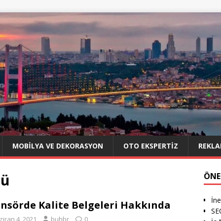
MOBILYA VE DEKORASYON
OTO EKSPERTIZ
REKLA
rü
ÖNE
İne
nsörde Kalite Belgeleri Hakkında
SE
ziran 4, 2021
buhbr
0