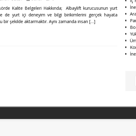
İç
İn
örde Kalite Belgeleri Hakkında; Albaylift kurucusunun yurt
Ar
ve de yurt içi deneyim ve bilgi birikimlerini gerçek hayata
Par
u bir şekilde aktarmaktır. Aynı zamanda insan
[…]
Bo
Yük
Üm
Ko
İne