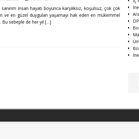
İç 
İn
 sanırım insan hayatı boyunca karşılıksız, koşulsuz, çok çok
Ar
en ve en güzel duyguları yaşamayı hak eden en mükemmel
DP
ir. Bu sebeple de her yıl
[…]
Bo
Mak
Üm
Bo
İne