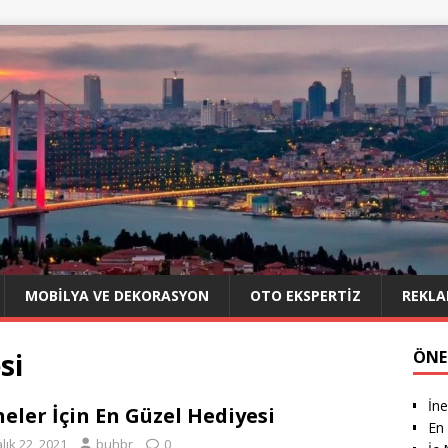
MOBILYA VE DEKORASYON
OTO EKSPERTIZ
REKLA
si
ÖNE
İne
eler İçin En Güzel Hediyesi
En 
lık 22, 2021
buhbr
0