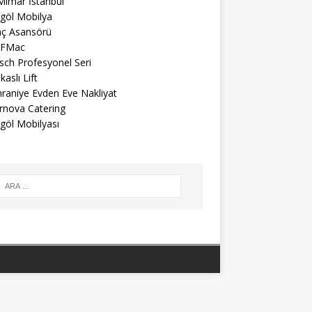
Mimar İstanbul
egöl Mobilya
aç Asansörü
FMac
sch Profesyonel Seri
aslı Lift
raniye Evden Eve Nakliyat
rnova Catering
göl Mobilyası