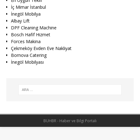
En Uygun Teklif
İç Mimar İstanbul
İnegöl Mobilya
Albay Lift
DPF Cleaning Machine
Bosch Hafif Hizmet
Forces Makina
Çekmeköy Evden Eve Nakliyat
Bornova Catering
İnegöl Mobilyası
BUHBR - Haber ve Bilgi Portalı