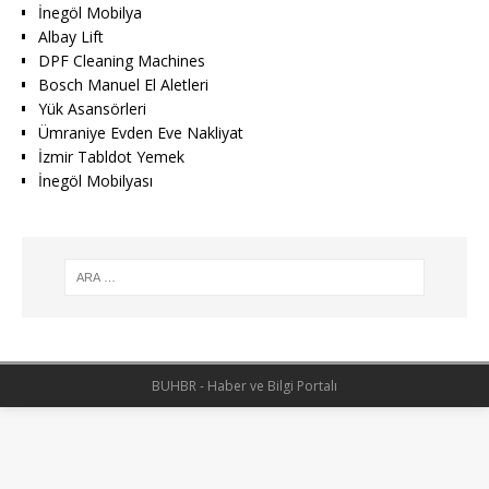
İnegöl Mobilya
Albay Lift
DPF Cleaning Machines
Bosch Manuel El Aletleri
Yük Asansörleri
Ümraniye Evden Eve Nakliyat
İzmir Tabldot Yemek
İnegöl Mobilyası
BUHBR - Haber ve Bilgi Portalı