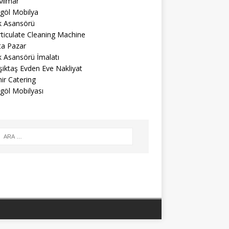
 Mimar
egöl Mobilya
k Asansörü
ticulate Cleaning Machine
ta Pazar
k Asansörü İmalatı
iktaş Evden Eve Nakliyat
ir Catering
göl Mobilyası