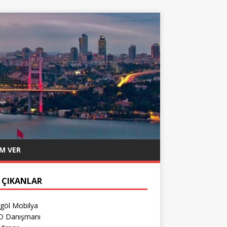
M VER
 ÇIKANLAR
egöl Mobilya
O Danışmanı