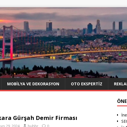
MOBILYA VE DEKORASYON
OTO EKSPERTIZ
REKLA
ÖNE
İn
ara Gürşah Demir Firması
SE
yıs 29, 2024
buhbr
0