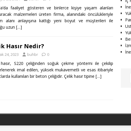
İç
İn
a’da faaliyet gösteren ve binlerce kişiye yaşam alanları
Yü
uracak malzemeleri üreten firma, alanındaki öncülükleriyle
Par
m alanı anlayışına kattığı yeni boyut ve müşterileri ile
Us
uğu uzun
[…]
Yü
Beş
ik Hasır Nedir?
İzm
İne
ak 24, 2023
buhbr
0
 hasır, S220 çeliğinden soğuk çekme yöntemi ile çekilip
rlenerek imal edilen, yüksek mukavemetli ve esas itibariyle
larda kullanılan bir beton çeliğidir. Çelik hasır tipine
[…]