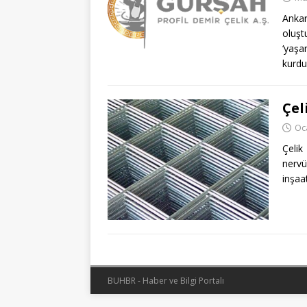
Ankar
oluşt
‘yaşa
kurd
Çel
Oc
Çelik
nervü
inşaat
BUHBR - Haber ve Bilgi Portalı