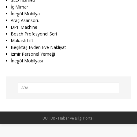
SEO Hizmeti
İç Mimar
İnegöl Mobilya
Araç Asansörü
DPF Machine
Bosch Profesyonel Seri
Makaslı Lift
Beşiktaş Evden Eve Nakliyat
İzmir Personel Yemeği
İnegöl Mobilyası
BUHBR - Haber ve Bilgi Portalı