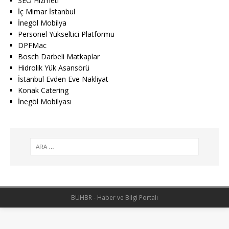
SEO Hizmeti
İç Mimar İstanbul
İnegöl Mobilya
Personel Yükseltici Platformu
DPFMac
Bosch Darbeli Matkaplar
Hidrolik Yük Asansörü
İstanbul Evden Eve Nakliyat
Konak Catering
İnegöl Mobilyası
BUHBR - Haber ve Bilgi Portalı