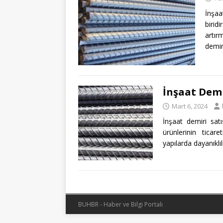
İnşaa
birid
artır
demir
İnşaat Demi
Mart 6, 2024
İnşaat demiri sat
ürünlerinin ticar
yapılarda dayanıklıl
BUHBR - Haber ve Bilgi Portalı