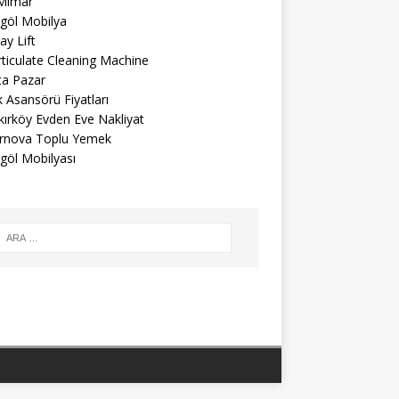
 Mimar
egöl Mobilya
ay Lift
ticulate Cleaning Machine
ta Pazar
 Asansörü Fiyatları
kırköy Evden Eve Nakliyat
rnova Toplu Yemek
göl Mobilyası