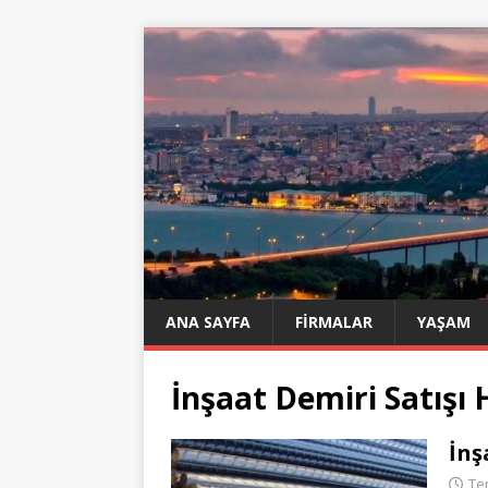
ANA SAYFA
FIRMALAR
YAŞAM
İnşaat Demiri Satışı
İnş
Te