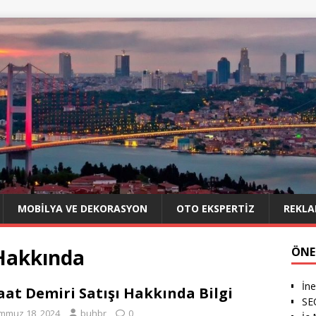
MOBILYA VE DEKORASYON
OTO EKSPERTIZ
REKLA
 Hakkında
ÖNE
İne
aat Demiri Satışı Hakkında Bilgi
SE
mmuz 18, 2024
buhbr
0