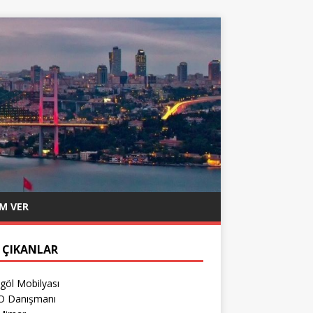
M VER
 ÇIKANLAR
göl Mobilyası
O Danışmanı