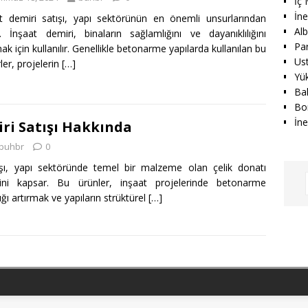
İç
İn
t demiri satışı, yapı sektörünün en önemli unsurlarından
Alb
ir. İnşaat demiri, binaların sağlamlığını ve dayanıklılığını
Par
mak için kullanılır. Genellikle betonarme yapılarda kullanılan bu
Us
ler, projelerin
[…]
Yük
Ba
Bo
İne
ri Satışı Hakkında
buhbr
0
ışı, yapı sektöründe temel bir malzeme olan çelik donatı
etini kapsar. Bu ürünler, inşaat projelerinde betonarme
ığı artırmak ve yapıların strüktürel
[…]