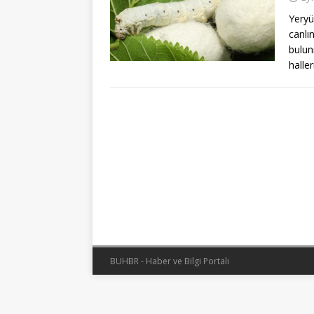
Yeryü
canl
bulun
haller
BUHBR - Haber ve Bilgi Portalı