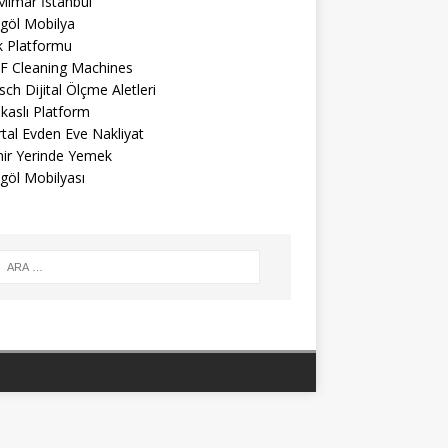
Mimar İstanbul
egöl Mobilya
k Platformu
F Cleaning Machines
ch Dijital Ölçme Aletleri
kaslı Platform
tal Evden Eve Nakliyat
mir Yerinde Yemek
göl Mobilyası