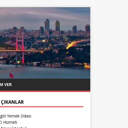
M VER
 ÇIKANLAR
egöl Yemek Odası
O Hizmeti