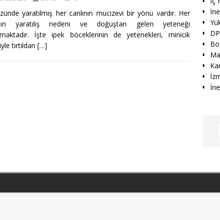
İç 
İn
zünde yaratılmış her canlının mucizevi bir yönü vardır. Her
Yü
ının yaratılış nedeni ve doğuştan gelen yeteneği
DP
maktadır. İşte ipek böceklerinin de yetenekleri, minicik
Bos
iyle tırtıldan
[…]
Ma
Kar
İz
İne