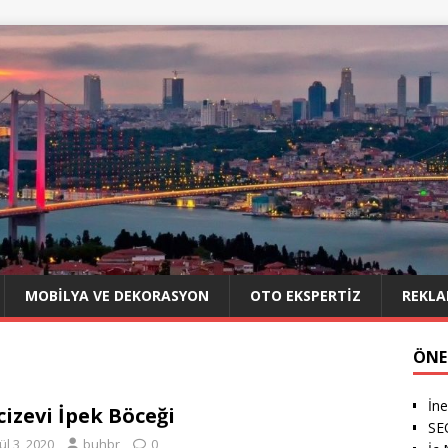
MOBILYA VE DEKORASYON
OTO EKSPERTIZ
REKLA
ÖNE
İn
izevi İpek Böceği
SE
ül 3, 2020
buhbr
0