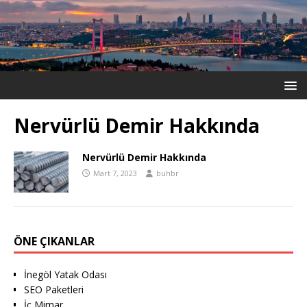
Nervürlü Demir Hakkında
Nervürlü Demir Hakkında
Mart 7, 2023
buhbr
ÖNE ÇIKANLAR
İnegöl Yatak Odası
SEO Paketleri
İç Mimar