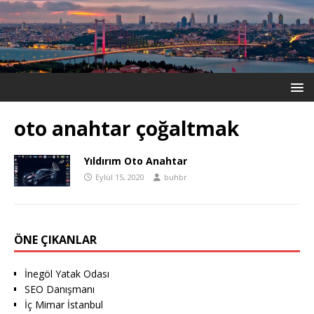
oto anahtar çoğaltmak
Yıldırım Oto Anahtar
Eylül 15, 2020
buhbr
ÖNE ÇIKANLAR
İnegöl Yatak Odası
SEO Danışmanı
İç Mimar İstanbul