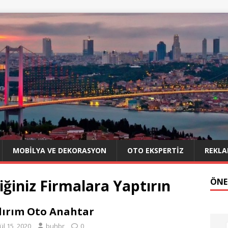
MOBILYA VE DEKORASYON
OTO EKSPERTIZ
REKLA
iğiniz Firmalara Yaptırın
ÖNE
dırım Oto Anahtar
ül 15, 2020
buhbr
0