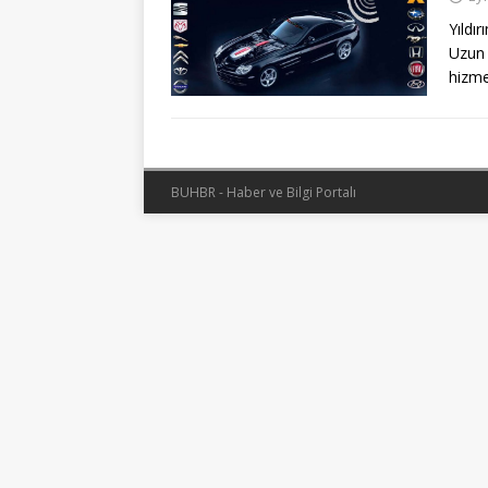
Yıldı
Uzun 
hizme
BUHBR - Haber ve Bilgi Portalı