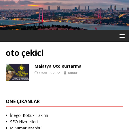
oto çekici
Malatya Oto Kurtarma
Ocak 12, 2022
buhbr
ÖNE ÇIKANLAR
İnegöl Koltuk Takımı
SEO Hizmetleri
İç Mimar İstanbul