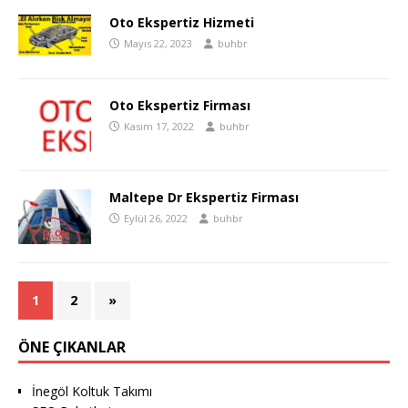
Oto Ekspertiz Hizmeti
Mayıs 22, 2023
buhbr
Oto Ekspertiz Firması
Kasım 17, 2022
buhbr
Maltepe Dr Ekspertiz Firması
Eylül 26, 2022
buhbr
1
2
»
ÖNE ÇIKANLAR
İnegöl Koltuk Takımı