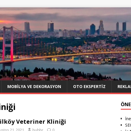
MOBILYA VE DEKORASYON
OTO EKSPERTIZ
REKLA
iniği
ÖNE
İn
ilköy Veteriner Kliniği
SE
ustos 21, 2021
buhbr
0