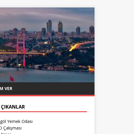
M VER
 ÇIKANLAR
egöl Yemek Odası
O Çalışması