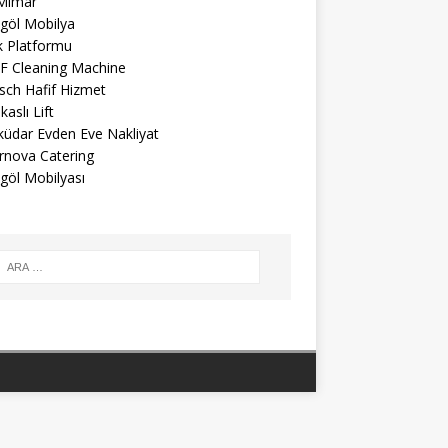
 Mimar
egöl Mobilya
k Platformu
F Cleaning Machine
sch Hafif Hizmet
aslı Lift
küdar Evden Eve Nakliyat
rnova Catering
göl Mobilyası