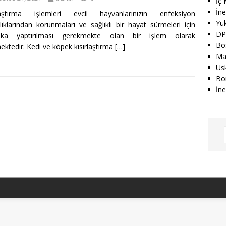
İç
İn
rlaştırma işlemleri evcil hayvanlarınızın enfeksiyon
Yü
lıklarından korunmaları ve sağlıklı bir hayat sürmeleri için
DP
aka yaptırılması gerekmekte olan bir işlem olarak
Bo
mektedir. Kedi ve köpek kısırlaştırma
[…]
Mak
Üs
Bo
İne