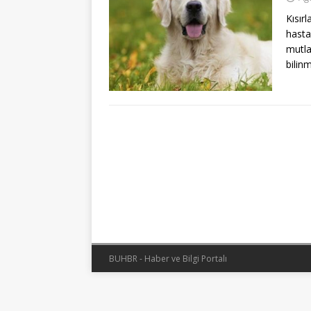
Kısı
hasta
mutl
bilin
BUHBR - Haber ve Bilgi Portalı