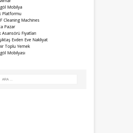
 Mimar
egöl Mobilya
k Platformu
F Cleaning Machines
ta Pazar
 Asansörü Fiyatları
iktaş Evden Eve Nakliyat
mir Toplu Yemek
göl Mobilyası