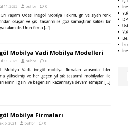
İç
ül 11, 2025
buhbr
0
İn
Yü
Gri Yaşam Odası İnegöl Mobilya Takımı, gri ve siyah renk
DP
rından oluşan ve şık tasarımı ile göz kamaştıran kaliteli bir
Us
ya takımıdır. Ürün firma
[…]
Yük
Beş
İz
İne
göl Mobilya Vadi Mobilya Modelleri
ül 11, 2025
buhbr
0
l Mobilya Vadi, inegöl mobilya firmaları arasında lider
a yükselmiş ve her geçen yıl şık tasarımlı mobilyaları ile
rilerinin ilgisini ve beğenisini kazanmaya devam etmiştir.
[…]
göl Mobilya Firmaları
ak 6, 2021
buhbr
0