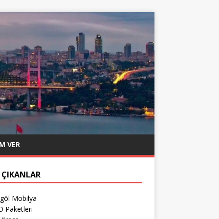
M VER
 ÇIKANLAR
egöl Mobilya
 Paketleri