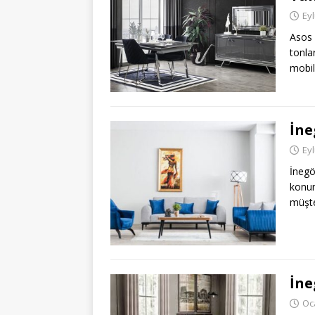
Eyl
Asos 
tonla
mobil
İne
Eyl
İnegö
konum
müşte
İne
Oc