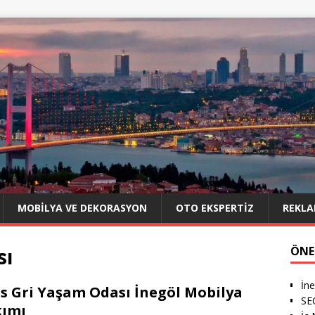
MOBILYA VE DEKORASYON
OTO EKSPERTIZ
REKLA
sı
ÖNE
İn
s Gri Yaşam Odası İnegöl Mobilya
SEO
kımı