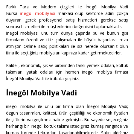
Farklı Tarzı ve Modern çizgileri ile İnegöl Mobilya Vadi
Bursa
inegöl mobilyası
markası olup sektörde adını çokça
duyuran gerek profesyonel satış hizmetleri gerekse satış
sonrası hizmetleri ile müşterilerinin beğenisini toplamaktadır.
İnegöl mobilyası ünü tüm dünya çapında bu ve bunun gibi
firmaların özenli ve titiz çalışmaları ile büyük başarılara imza
atmıştır. Online satış politikaları ile siz nerede olursanız olun
itina ile seçtiğiniz mobilyaları kapınıza kadar getirmektedirler.
Kaliteli, ekonomik, şık ve birbirinden farklı yemek odaları, koltuk
takımları, yatak odaları için hemen inegöl mobilya firması
İnegöl Mobilya Vadi ile irtibata geçiniz.
İnegöl Mobilya Vadi
inegöl mobilya ile ünlü bir firma olan İnegöl Mobilya Vadi;
özgün tasarımları, kalitesi, ürün çeşitliliği ve ekonomik fiyatları
ile çiftlerin vazgeçilmezi haline gelmiştir. Bu sayede seçeceğiniz
herhangi bir inegöl koltuk takımı istediğiniz kumaş renginde ve
kumaş türünde tekrardan tasarlanabilmektedir. Satın aldığınız