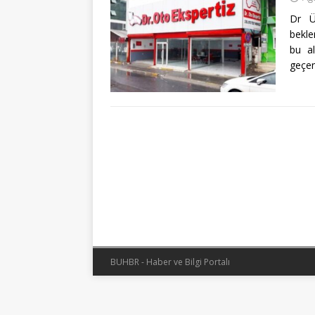
Dr Ü
bekle
bu al
geçe
BUHBR - Haber ve Bilgi Portalı