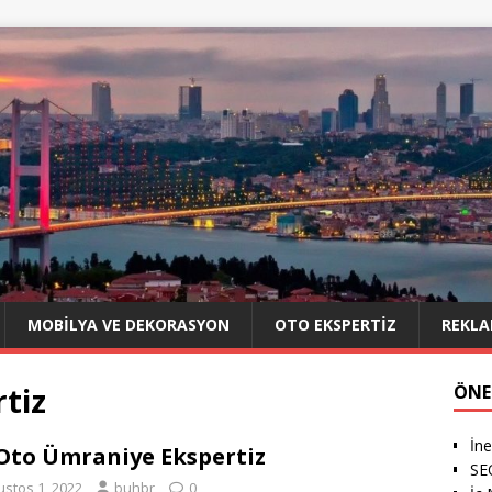
MOBILYA VE DEKORASYON
OTO EKSPERTIZ
REKLA
tiz
ÖNE
İne
Oto Ümraniye Ekspertiz
SE
ustos 1, 2022
buhbr
0