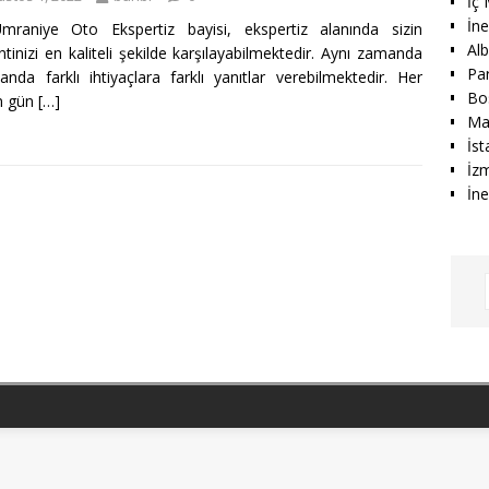
İç
İn
mraniye Oto Ekspertiz bayisi, ekspertiz alanında sizin
Alb
ntinizi en kaliteli şekilde karşılayabilmektedir. Aynı zamanda
Par
anda farklı ihtiyaçlara farklı yanıtlar verebilmektedir. Her
Bo
n gün
[…]
Ma
İs
İz
İne