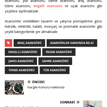
asansörü, yük asansörü, sahne asansörü, araç asansörü,
tekne asansörü,
engelli asansörü
ve uçak asansörü gibi
çeşitlere ayrılmaktadır.
Asansörler üretildikleri tasarım ve çalışma prensiplerine göre;
hidrolik, elektrikli, halatlı, monşarj ve pnömatik asansörler gibi
çeşitli kategorilerde yer almaktadır.
ARAÇ ASANSÖRÜ
ASANSÖRLER HAKKINDA BILGI
ENGELLI ASANSÖRÜ
INSAN ASANSÖRÜ
ŞAHIS ASANSÖRÜ
SAHNE ASANSÖRÜ
TEKNE ASANSÖRÜ
YÜK ASANSÖRÜ
ÖNCEKI
Nargile Kömürü Hakkında
SONRAKI