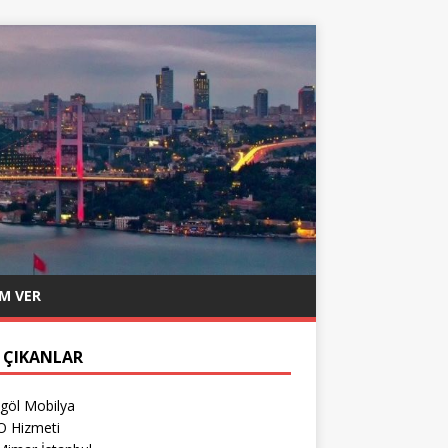
M VER
 ÇIKANLAR
egöl Mobilya
O Hizmeti