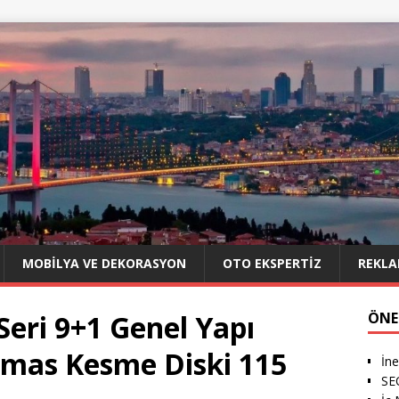
MOBILYA VE DEKORASYON
OTO EKSPERTIZ
REKLA
eri 9+1 Genel Yapı
ÖNE
lmas Kesme Diski 115
İn
SE