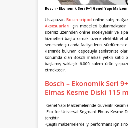
Bosch - Ekonomik Seri 9+1 Genel Yapı Malzem
Ustapazar,
Bosch tripod
online satış mağaza
Aksesuarları
için modelleri bulunmaktadır
sitemiz üzerinden online inceleyebilir ve sipar
hizmetleri başta olmak üzere elektrikli el a
senesinde şu anda faaliyetlerini sürdürmekt
/İzmir’de bulunan deposuyla senkronize olara
konumda olan Bosch markası yetkili satıcı bay
başlamış yaklaşık 6.000 kalem ürün yelpaz
etmektedir.
Bosch – Ekonomik Seri 9+
Elmas Kesme Diski 115 
-Genel Yapı Malzemelerinde Güvenilir Kesimle
-Eco for Universal Segmanlı Elmas Kesme Dis
tercihtir
-Çeşitli malzemelerde iyi performans için sin