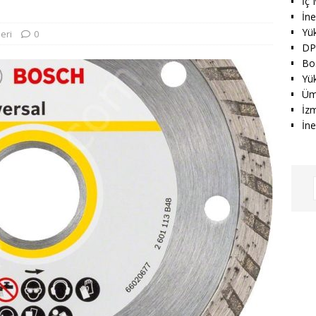
İç 
İn
Yü
leri
0
DP
Bo
Yük
Üm
İz
İne