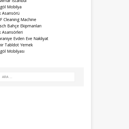
Mimar İstanbul
egöl Mobilya
k Asansörü
F Cleaning Machine
sch Bahçe Ekipmanları
 Asansörleri
raniye Evden Eve Nakliyat
mir Tabldot Yemek
göl Mobilyası