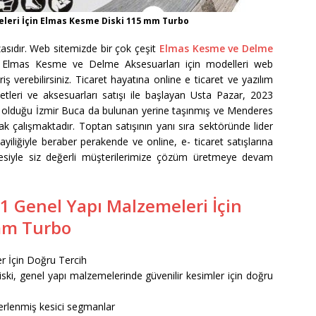
eleri İçin Elmas Kesme Diski 115 mm Turbo
sıdır. Web sitemizde bir çok çeşit
Elmas Kesme ve Delme
. Elmas Kesme ve Delme Aksesuarları için modelleri web
iş verebilirsiniz. Ticaret hayatına online e ticaret ve yazılım
letleri ve aksesuarları satışı ile başlayan Usta Pazar, 2023
e olduğu İzmir Buca da bulunan yerine taşınmış ve Menderes
k çalışmaktadır. Toptan satışının yanı sıra sektöründe lider
iliğiyle beraber perakende ve online, e- ticaret satışlarına
esiyle siz değerli müşterilerimize çözüm üretmeye devam
1 Genel Yapı Malzemeleri İçin
mm Turbo
r İçin Doğru Tercih
ki, genel yapı malzemelerinde güvenilir kesimler için doğru
terlenmiş kesici segmanlar