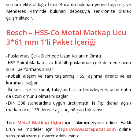
sürdürmekte olduğu İzmir Buca da bulunan yerine taşınmış ve
Menderes /İzmir’de bulunan deposuyla senkronize olarak
çalışmaktadır.
Bosch – HSS-Co Metal Matkap Ucu
3*61 mm 1’li Paket İçeriği
-Paslanmaz Çelik Delmede Uzun Kullanım Ömrü
-HSS Spiral Matkap Ucu Kobalt, paslanmaz çelik delmede uzun
süreli performans sunar
-Kobalt alaşım ve tam taşlanmış HSS, aşınma direnci ve ısı
koruması sağlar
-İki kesici ve iki kanal, talaşları hızlıca temizleyerek ucun daha
da uzun ömürlü olmasını sağlar
-DIN 338 standardına uygun üretilmiştir, N Tipi (kanal açısı)
matkap ucu, 135 derece açılı uç, h8 çap toleransı
Tüm
Metal Matkap Uçları
için linkimizi ziyaret ediniz. Farklı
ürün ve modeller için
https://www.ustapazar.com
online
satış mağazamızı ziyaret edebilirsiniz.