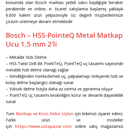
konumda olan Bosch markası yetkili satıcı bayiliğiyle beraber
perakende ve online, e- ticaret satışlarına başlamış yaklaşık
6.000 kalem ürün yelpazesiyle siz değerli müşterilerimize
çözüm üretmeye devam etmektedir.
Bosch – HSS-PointeQ Metal Matkap
Ucu 1,5 mm 2’li
– Metalde Hızlı Delme
– HSS Twist Drill Bit PointTeQ, PointTeQ uç tasarımı sayesinde
metalde hızlı delme olanağı sağlar
– Kendiliğinden merkezlemeli uç, yalpalamayı önleyerek hızlı ve
kolay delme başlangıcı olanağı sunar
– Yüksek delme hızıyla daha az ısınma ve yıpranma oluşur
– PointTeQ uç tasarımı keskinliğini korur ve devamlı dayanıklılık
sunar
Tüm
Matkap ve Kırıcı Delici Uçları
için linkimizi ziyaret ediniz.
Farklı ürün ve modeller
için
https://www.ustapazar.com
online satış mağazamızı