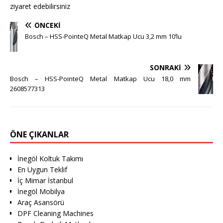
ziyaret edebilirsiniz
ÖNCEKI
Bosch – HSS-PointeQ Metal Matkap Ucu 3,2 mm 10’lu
SONRAKI
Bosch – HSS-PointeQ Metal Matkap Ucu 18,0 mm
2608577313
ÖNE ÇIKANLAR
İnegöl Koltuk Takımı
En Uygun Teklif
İç Mimar İstanbul
İnegöl Mobilya
Araç Asansörü
DPF Cleaning Machines