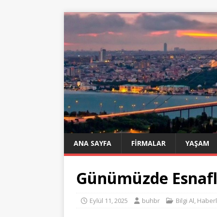
ANA SAYFA
FIRMALAR
YAŞAM
Günümüzde Esnafl
Eylül 11, 2025
buhbr
Bilgi Al
,
Haberl