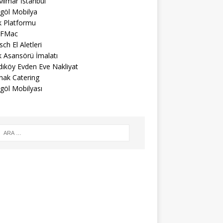
Mimar İstanbul
egöl Mobilya
k Platformu
FMac
ch El Aletleri
k Asansörü İmalatı
dıköy Evden Eve Nakliyat
nak Catering
göl Mobilyası