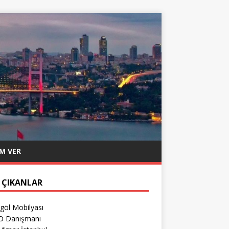
M VER
 ÇIKANLAR
göl Mobilyası
O Danışmanı