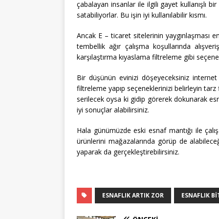
çabalayan insanlar ile ilgili gayet kullanışlı b
satabiliyorlar. Bu işin iyi kullanılabilir kısmı.
Ancak E – ticaret sitelerinin yaygınlaşması e
tembellik ağır çalışma koşullarında alışv
karşılaştırma kıyaslama filtreleme gibi seçenek
Bir düşünün evinizi döşeyeceksiniz interne
filtreleme yapıp seçeneklerinizi belirleyin ta
serilecek oysa ki gidip görerek dokunarak esna
iyi sonuçlar alabilirsiniz.
Hala günümüzde eski esnaf mantığı ile çalış
ürünlerini mağazalarında görüp de alabileceğ
yaparak da gerçekleştirebilirsiniz.
ESNAFLIK ARTIK ZOR
ESNAFLIK B