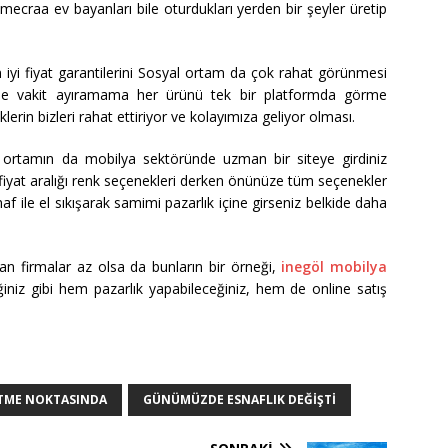
ir mecraa ev bayanları bile oturdukları yerden bir şeyler üretip
n iyi fiyat garantilerini Sosyal ortam da çok rahat görünmesi
erişe vakit ayıramama her ürünü tek bir platformda görme
lerin bizleri rahat ettiriyor ve kolayımıza geliyor olması.
t ortamın da mobilya sektöründe uzman bir siteye girdiniz
rz fiyat aralığı renk seçenekleri derken önünüze tüm seçenekler
f ile el sıkışarak samimi pazarlık içine girseniz belkide daha
an firmalar az olsa da bunların bir örneği,
inegöl mobilya
iniz gibi hem pazarlık yapabileceğiniz, hem de online satış
ITME NOKTASINDA
GÜNÜMÜZDE ESNAFLIK DEĞIŞTI