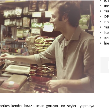
İç 
İn
Yü
DP
Bos
Yü
Ka
Ko
İne
herkes kendini biraz uzman görüyor. Bir şeyler yapmaya