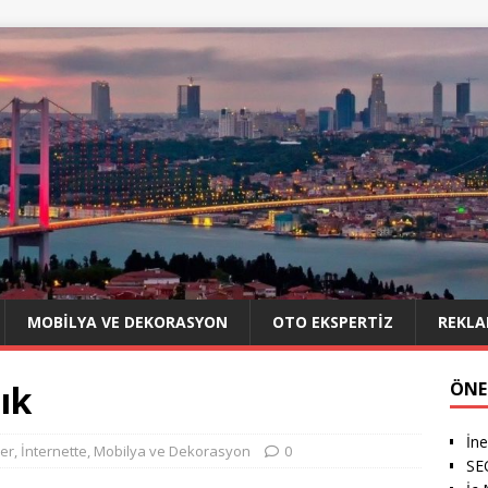
MOBILYA VE DEKORASYON
OTO EKSPERTIZ
REKLA
ık
ÖNE
İne
er
,
İnternette
,
Mobilya ve Dekorasyon
0
SE