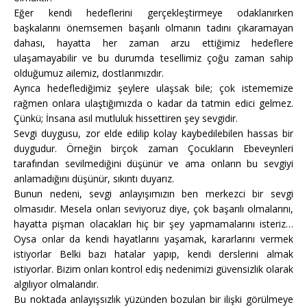
Eğer kendi hedeflerini gerçekleştirmeye odaklanırken
başkalarını önemsemen başarılı olmanın tadını çıkaramayan
dahası, hayatta her zaman arzu ettiğimiz hedeflere
ulaşamayabilir ve bu durumda tesellimiz çoğu zaman sahip
olduğumuz ailemiz, dostlarımızdır.
Ayrıca hedeflediğimiz şeylere ulaşsak bile; çok istememize
rağmen onlara ulaştığımızda o kadar da tatmin edici gelmez.
Çünkü; İnsana asıl mutluluk hissettiren şey sevgidir.
Sevgi duygusu, zor elde edilip kolay kaybedilebilen hassas bir
duygudur. Örneğin birçok zaman Çocukların Ebeveynleri
tarafından sevilmediğini düşünür ve ama onların bu sevgiyi
anlamadığını düşünür, sıkıntı duyarız.
Bunun nedeni, sevgi anlayışımızın ben merkezci bir sevgi
olmasıdır. Mesela onları seviyoruz diye, çok başarılı olmalarını,
hayatta pişman olacakları hiç bir şey yapmamalarını isteriz…
Oysa onlar da kendi hayatlarını yaşamak, kararlarını vermek
istiyorlar Belki bazı hatalar yapıp, kendi derslerini almak
istiyorlar. Bizim onları kontrol ediş nedenimizi güvensizlik olarak
algılıyor olmalarıdır.
Bu noktada anlayışsızlık yüzünden bozulan bir ilişki görülmeye