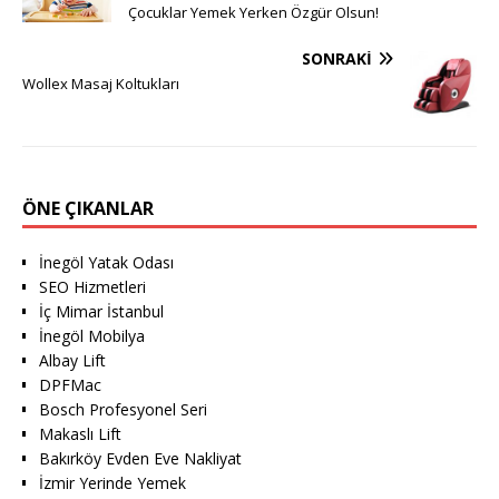
Çocuklar Yemek Yerken Özgür Olsun!
SONRAKI
Wollex Masaj Koltukları
ÖNE ÇIKANLAR
İnegöl Yatak Odası
SEO Hizmetleri
İç Mimar İstanbul
İnegöl Mobilya
Albay Lift
DPFMac
Bosch Profesyonel Seri
Makaslı Lift
Bakırköy Evden Eve Nakliyat
İzmir Yerinde Yemek