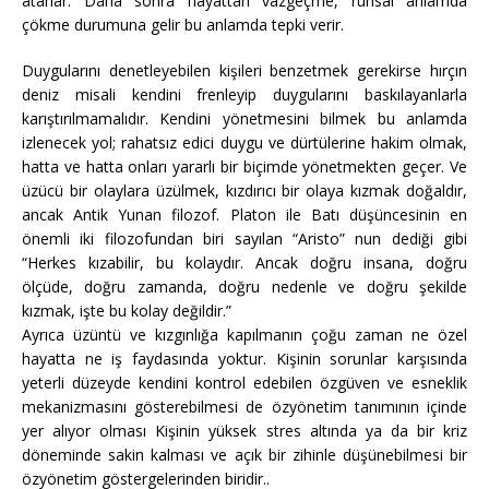
atarlar. Daha sonra hayattan vazgeçme, ruhsal anlamda
çökme durumuna gelir bu anlamda tepki verir.
Duygularını denetleyebilen kişileri benzetmek gerekirse hırçın
deniz misali kendini frenleyip duygularını baskılayanlarla
karıştırılmamalıdır. Kendini yönetmesini bilmek bu anlamda
izlenecek yol; rahatsız edici duygu ve dürtülerine hakim olmak,
hatta ve hatta onları yararlı bir biçimde yönetmekten geçer. Ve
üzücü bir olaylara üzülmek, kızdırıcı bir olaya kızmak doğaldır,
ancak Antik Yunan filozof. Platon ile Batı düşüncesinin en
önemli iki filozofundan biri sayılan “Aristo” nun dediği gibi
“Herkes kızabilir, bu kolaydır. Ancak doğru insana, doğru
ölçüde, doğru zamanda, doğru nedenle ve doğru şekilde
kızmak, işte bu kolay değildir.”
Ayrıca üzüntü ve kızgınlığa kapılmanın çoğu zaman ne özel
hayatta ne iş faydasında yoktur. Kişinin sorunlar karşısında
yeterli düzeyde kendini kontrol edebilen özgüven ve esneklik
mekanizmasını gösterebilmesi de özyönetim tanımının içinde
yer alıyor olması Kişinin yüksek stres altında ya da bir kriz
döneminde sakin kalması ve açık bir zihinle düşünebilmesi bir
özyönetim göstergelerinden biridir..