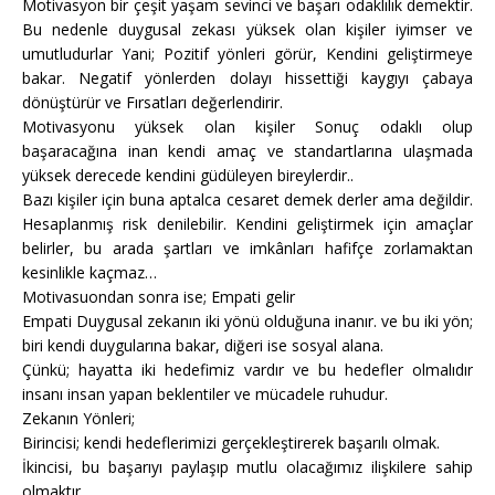
Motivasyon bir çeşit yaşam sevinci ve başarı odaklılık demektir.
Bu nedenle duygusal zekası yüksek olan kişiler iyimser ve
umutludurlar Yani; Pozitif yönleri görür, Kendini geliştirmeye
bakar. Negatif yönlerden dolayı hissettiği kaygıyı çabaya
dönüştürür ve Fırsatları değerlendirir.
Motivasyonu yüksek olan kişiler Sonuç odaklı olup
başaracağına inan kendi amaç ve standartlarına ulaşmada
yüksek derecede kendini güdüleyen bireylerdir..
Bazı kişiler için buna aptalca cesaret demek derler ama değildir.
Hesaplanmış risk denilebilir. Kendini geliştirmek için amaçlar
belirler, bu arada şartları ve imkânları hafifçe zorlamaktan
kesinlikle kaçmaz…
Motivasuondan sonra ise; Empati gelir
Empati Duygusal zekanın iki yönü olduğuna inanır. ve bu iki yön;
biri kendi duygularına bakar, diğeri ise sosyal alana.
Çünkü; hayatta iki hedefimiz vardır ve bu hedefler olmalıdır
insanı insan yapan beklentiler ve mücadele ruhudur.
Zekanın Yönleri;
Birincisi; kendi hedeflerimizi gerçekleştirerek başarılı olmak.
İkincisi, bu başarıyı paylaşıp mutlu olacağımız ilişkilere sahip
olmaktır.