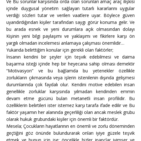
Ve Bu sorunlar karşısında orda olan sorunları amaç araç ilişkisi
içinde duygusal yönetim sağlayan tutarlı kararlarını uygular
verdiği sözleri tutar ve verilen vaatlere uyar. Böylece güven
uyandırdığından kişiler tarafından saygı görür konuma gelir. Ve
bu arada esnek ve yeni durumlara açık olmasından dolayı
Kişinin yeni bilgi paylaşımı ve yaklaşımı ve fikirlere karşı ön
yargılı olmadan incelemesi anlamaya çalışması önemlidir…
Yukarıda belirttiğim konular için gerekli olan faktörler;
İnsanın kendini bir şeyler için teşvik edebilmesi ve daima
başarma isteği içinde hep bir heyecana sahip olması demektir
“Motivasyon” ve bu bağlamda bu yetenekler özellikle
zorlukların çıkmasında veya işlerin istenilenin dışında gelişmesi
durumlarında çok faydalı olur. Kendini motive edebilen insan
genellikle zorluklar karşısında yılmadan kendinden emmin
devam etme gücünü bulan metanetli insan profilidir. Bu
özelliklerin belirtileri ister istemez karşı tarafa ifade edilir ve Bu
faktör yaşamın her alanında geçerliliği olan ancak meslek grubu
olarak hukuk grubundaki kişiler için önemli bir faktördür.
Mesela; Çocukların hayatlarının en önemli ve zorlu döneminden
geçtiğini göz önünde bulundurarak onları iyiye güzele teşvik
etmek ve bunun için ise; öncelikle bizler inançlar iyimser ve