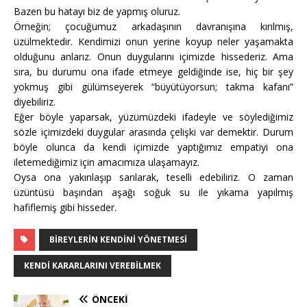
Bazen bu hatayı biz de yapmış oluruz.
Örneğin; çocuğumuz arkadaşının davranışına kırılmış,
üzülmektedir. Kendimizi onun yerine koyup neler yaşamakta
olduğunu anlarız. Onun duygularını içimizde hissederiz. Ama
sıra, bu durumu ona ifade etmeye geldiğinde ise, hiç bir şey
yokmuş gibi gülümseyerek “büyütüyorsun; takma kafanı”
diyebiliriz.
Eğer böyle yaparsak, yüzümüzdeki ifadeyle ve söylediğimiz
sözle içimizdeki duygular arasında çelişki var demektir. Durum
böyle olunca da kendi içimizde yaptığımız empatiyi ona
iletemediğimiz için amacımıza ulaşamayız.
Oysa ona yakınlaşıp sarılarak, teselli edebiliriz. O zaman
üzüntüsü başından aşağı soğuk su ile yıkama yapılmış
hafiflemiş gibi hisseder.
BIREYLERIN KENDINI YÖNETMESI
KENDI KARARLARINI VEREBILMEK
ÖNCEKI