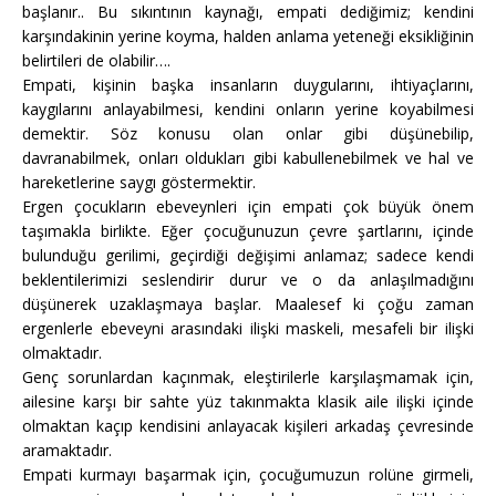
başlanır.. Bu sıkıntının kaynağı, empati dediğimiz; kendini
karşındakinin yerine koyma, halden anlama yeteneği eksikliğinin
belirtileri de olabilir….
Empati, kişinin başka insanların duygularını, ihtiyaçlarını,
kaygılarını anlayabilmesi, kendini onların yerine koyabilmesi
demektir. Söz konusu olan onlar gibi düşünebilip,
davranabilmek, onları oldukları gibi kabullenebilmek ve hal ve
hareketlerine saygı göstermektir.
Ergen çocukların ebeveynleri için empati çok büyük önem
taşımakla birlikte. Eğer çocuğunuzun çevre şartlarını, içinde
bulunduğu gerilimi, geçirdiği değişimi anlamaz; sadece kendi
beklentilerimizi seslendirir durur ve o da anlaşılmadığını
düşünerek uzaklaşmaya başlar. Maalesef ki çoğu zaman
ergenlerle ebeveyni arasındaki ilişki maskeli, mesafeli bir ilişki
olmaktadır.
Genç sorunlardan kaçınmak, eleştirilerle karşılaşmamak için,
ailesine karşı bir sahte yüz takınmakta klasik aile ilişki içinde
olmaktan kaçıp kendisini anlayacak kişileri arkadaş çevresinde
aramaktadır.
Empati kurmayı başarmak için, çocuğumuzun rolüne girmeli,