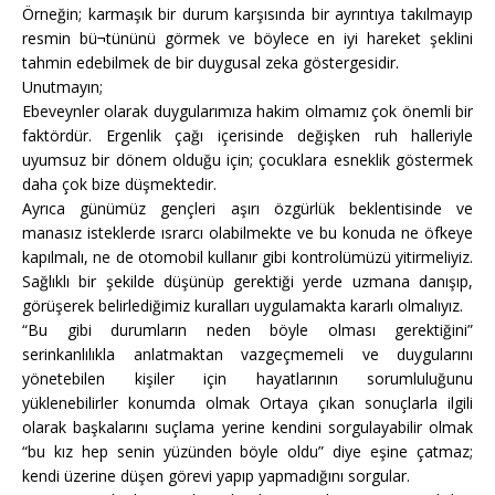
Örneğin; karmaşık bir durum karşısında bir ayrıntıya takılmayıp
resmin bü¬tününü görmek ve böylece en iyi hareket şeklini
tahmin edebilmek de bir duygusal zeka göstergesidir.
Unutmayın;
Ebeveynler olarak duygularımıza hakim olmamız çok önemli bir
faktördür. Ergenlik çağı içerisinde değişken ruh halleriyle
uyumsuz bir dönem olduğu için; çocuklara esneklik göstermek
daha çok bize düşmektedir.
Ayrıca günümüz gençleri aşırı özgürlük beklentisinde ve
manasız isteklerde ısrarcı olabilmekte ve bu konuda ne öfkeye
kapılmalı, ne de otomobil kullanır gibi kontrolümüzü yitirmeliyiz.
Sağlıklı bir şekilde düşünüp gerektiği yerde uzmana danışıp,
görüşerek belirlediğimiz kuralları uygulamakta kararlı olmalıyız.
“Bu gibi durumların neden böyle olması gerektiğini”
serinkanlılıkla anlatmaktan vazgeçmemeli ve duygularını
yönetebilen kişiler için hayatlarının sorumluluğunu
yüklenebilirler konumda olmak Ortaya çıkan sonuçlarla ilgili
olarak başkalarını suçlama yerine kendini sorgulayabilir olmak
“bu kız hep senin yüzünden böyle oldu” diye eşine çatmaz;
kendi üzerine düşen görevi yapıp yapmadığını sorgular.