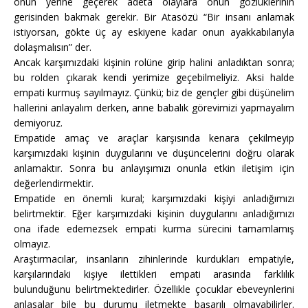
onun yerine geçerek adeta olaylara onun gözlüklerinin
gerisinden bakmak gerekir. Bir Atasözü “Bir insanı anlamak
istiyorsan, gökte üç ay eskiyene kadar onun ayakkabılarıyla
dolaşmalısın” der.
Ancak karşımızdaki kişinin rolüne girip halini anladıktan sonra;
bu rolden çıkarak kendi yerimize geçebilmeliyiz. Aksi halde
empati kurmuş sayılmayız. Çünkü; biz de gençler gibi düşünelim
hallerini anlayalım derken, anne babalık görevimizi yapmayalım
demiyoruz.
Empatide amaç ve araçlar karşısında kenara çekilmeyip
karşımızdaki kişinin duygularını ve düşüncelerini doğru olarak
anlamaktır. Sonra bu anlayışımızı onunla etkin iletişim için
değerlendirmektir.
Empatide en önemli kural; karşımızdaki kişiyi anladığımızı
belirtmektir. Eğer karşımızdaki kişinin duygularını anladığımızı
ona ifade edemezsek empati kurma sürecini tamamlamış
olmayız.
Araştırmacılar, insanların zihinlerinde kurdukları empatiyle,
karşılarındaki kişiye ilettikleri empati arasında farklılık
bulunduğunu belirtmektedirler. Özellikle çocuklar ebeveynlerini
anlasalar bile bu durumu iletmekte başarılı olmayabilirler.