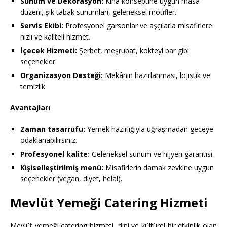
Sunum ve Dekorasyon:
Kına konseptine uygun masa
düzeni, şık tabak sunumları, geleneksel motifler.
Servis Ekibi:
Profesyonel garsonlar ve aşçılarla misafirlere
hızlı ve kaliteli hizmet.
İçecek Hizmeti:
Şerbet, meşrubat, kokteyl bar gibi
seçenekler.
Organizasyon Desteği:
Mekânın hazırlanması, lojistik ve
temizlik.
Avantajları
Zaman tasarrufu:
Yemek hazırlığıyla uğraşmadan geceye
odaklanabilirsiniz.
Profesyonel kalite:
Geleneksel sunum ve hijyen garantisi.
Kişiselleştirilmiş menü:
Misafirlerin damak zevkine uygun
seçenekler (vegan, diyet, helal).
Mevlüt Yemeği Catering Hizmeti
Mevlüt yemeği catering hizmeti, dini ve kültürel bir etkinlik olan