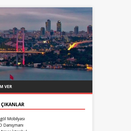
M VER
 ÇIKANLAR
göl Mobilyası
O Danışmanı