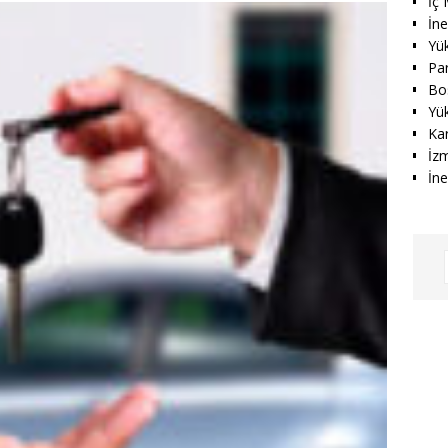
İç 
İn
Yü
Par
Bo
Yü
Kar
İz
İne