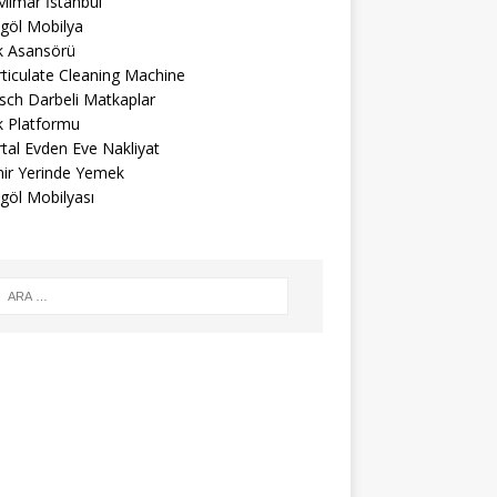
Mimar İstanbul
egöl Mobilya
k Asansörü
ticulate Cleaning Machine
sch Darbeli Matkaplar
k Platformu
tal Evden Eve Nakliyat
mir Yerinde Yemek
göl Mobilyası