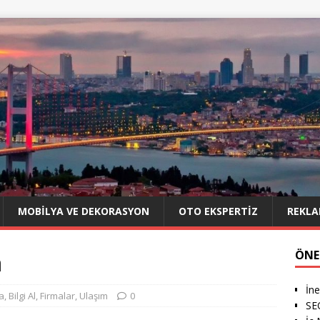
MOBILYA VE DEKORASYON
OTO EKSPERTIZ
REKLA
a
ÖNE
İne
a
,
Bilgi Al
,
Firmalar
,
Ulaşım
0
SE