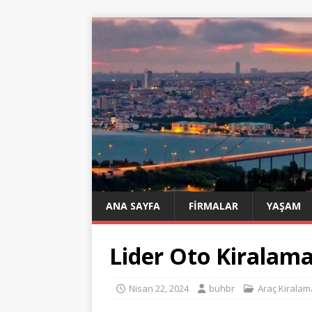
ANA SAYFA
FIRMALAR
YAŞAM
Lider Oto Kiralam
Nisan 22, 2024
buhbr
Araç Kiralam