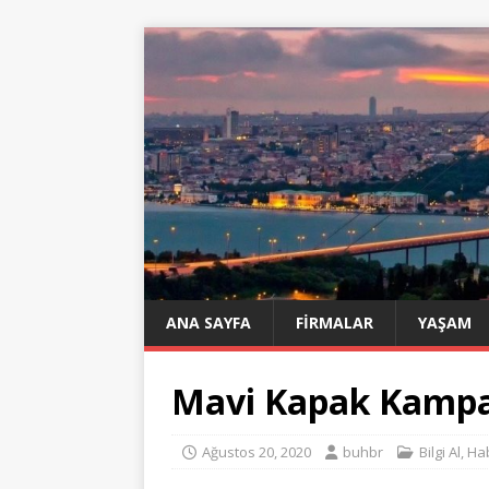
ANA SAYFA
FIRMALAR
YAŞAM
Mavi Kapak Kampa
Ağustos 20, 2020
buhbr
Bilgi Al
,
Ha