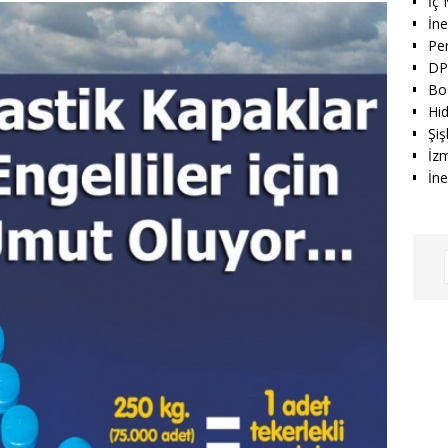
İç
İn
Per
DP
Bo
Hid
Şiş
İz
İne