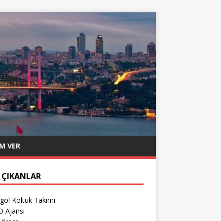
M VER
 ÇIKANLAR
göl Koltuk Takımı
O Ajansı