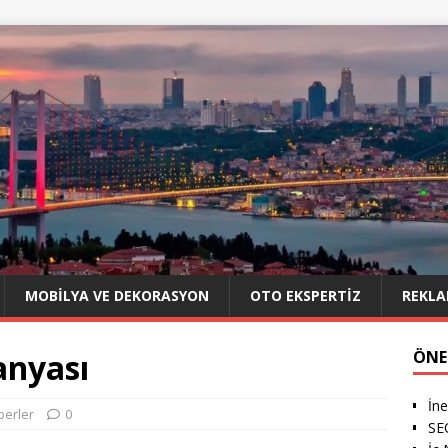
MOBILYA VE DEKORASYON
OTO EKSPERTIZ
REKLA
nyası
ÖNE
İne
berler
0
SE