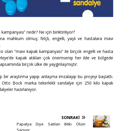
panyası” nedir? Ne için biriktiriliyor?
ına mahkum olmuş; felçli, engelli, yaşlı ve hastalara mavi
.
i olan “mavi kapak kampanyası” ile birçok engelli ve hasta
Türkiye’de kapak atıkları çok önemsenip her ilde ve bölgede
 kapsamında birçok ülke de yaygınlaşmıştır.
üp bir araştırma yapıp anlaşma imzalayıp bu projeyi başlattı.
Otto Bock marka tekerlekli sandalye için 250 kilo kapak
alyeler hazırlanıyor.
SONRAKI
Papatya Diye Satılan Bitki Ölüm
Saçıyor