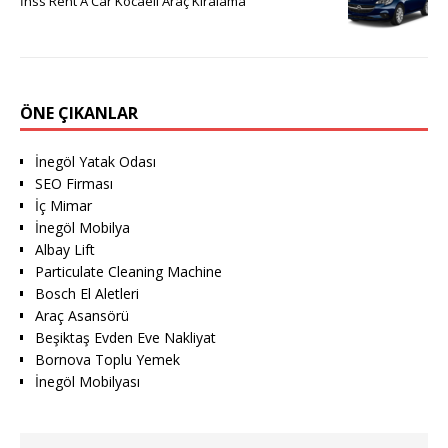
İnss Rent A Car Kocaeli Araç Kiralama
ÖNE ÇIKANLAR
İnegöl Yatak Odası
SEO Firması
İç Mimar
İnegöl Mobilya
Albay Lift
Particulate Cleaning Machine
Bosch El Aletleri
Araç Asansörü
Beşiktaş Evden Eve Nakliyat
Bornova Toplu Yemek
İnegöl Mobilyası