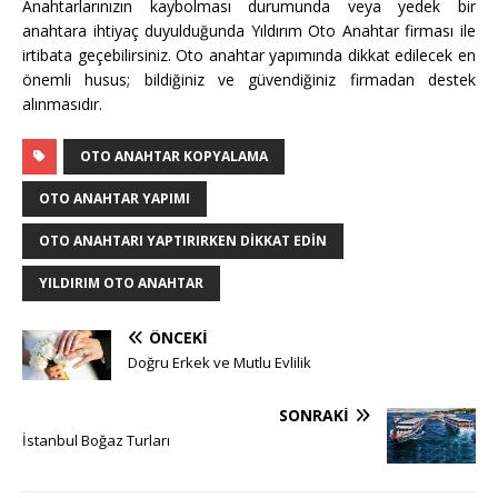
Anahtarlarınızın kaybolması durumunda veya yedek bir
anahtara ihtiyaç duyulduğunda Yıldırım Oto Anahtar firması ile
irtibata geçebilirsiniz. Oto anahtar yapımında dikkat edilecek en
önemli husus; bildiğiniz ve güvendiğiniz firmadan destek
alınmasıdır.
OTO ANAHTAR KOPYALAMA
OTO ANAHTAR YAPIMI
OTO ANAHTARI YAPTIRIRKEN DIKKAT EDIN
YILDIRIM OTO ANAHTAR
ÖNCEKI
Doğru Erkek ve Mutlu Evlilik
SONRAKI
İstanbul Boğaz Turları