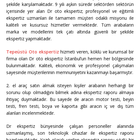
şekilde karşılamaktadır. 9 yılı aşkın süredir sektörden sektörün
içerisinde yer alan Dr oto ekspertiz; profesyonel ve eğitimli
ekspertiz uzmanları ile tamamen müşteri odaklı misyonu ile
kaliteli ve kusursuz hizmetler vermektedir. Tüm arabaların
marka ve modellerini tek çatı altında güvenli bir şekilde
ekspertiz yapmaktadır.
Tepeüstü Oto ekspertiz
hizmeti veren, köklü ve kurumsal bir
firma olan Dr oto ekspertiz İstanbul’un hemen her bölgesinde
bulunmaktadır. Kaliteli, ekonomik ve profesyonel çalışmaları
sayesinde müşterilerinin memnuniyetini kazanmayı başarmıştır.
2. el araç satın almak isteyen kişiler arabanın herhangi bir
sorunu olup olmadığını bilmek adına ekspertiz raporu almaya
ihtiyaç duymaktadır. Bu sayede de aracın motor testi, beyin
testi, fren testi, boya ve kaporta gibi aracın iç ve dış tüm
alanları incelenmektedir.
Dr ekspertiz bünyesinde çalışan personeller alanında
uzmanlaşmış, son teknolojik cihazlar ile ekspertiz raporu
hazırlamaktadır. Yazılı olarak verilen ekspertiz raporu sözlü bir