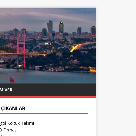
M VER
 ÇIKANLAR
göl Koltuk Takımı
O Firması