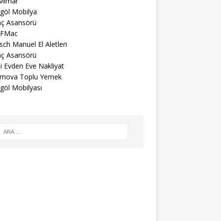
 Mimar
egöl Mobilya
aç Asansörü
FMac
ch Manuel El Aletleri
aç Asansörü
li Evden Eve Nakliyat
rnova Toplu Yemek
göl Mobilyası