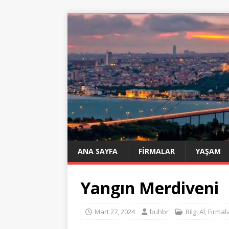
ANA SAYFA
FIRMALAR
YAŞAM
Yangın Merdiveni
Mart 27, 2024
buhbr
Bilgi Al
,
Firmal