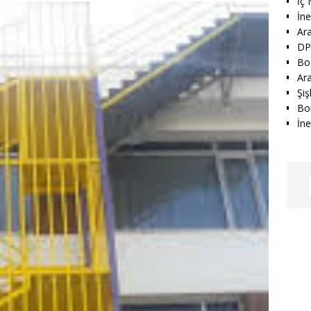
İç
İn
Ar
DP
Bos
Ar
Şiş
Bo
İne