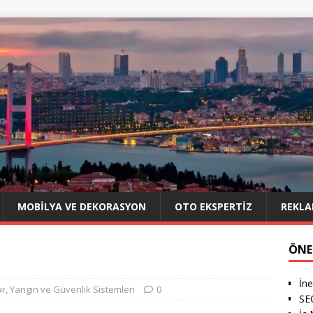
MOBILYA VE DEKORASYON
OTO EKSPERTIZ
REKLA
ÖNE
İne
ar
,
Yangın ve Güvenlik Sistemleri
0
SE