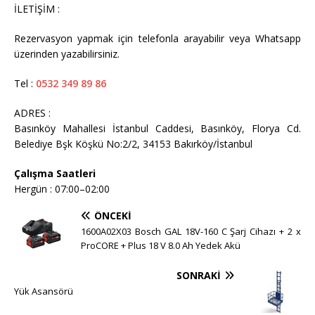
İLETİŞİM :
Rezervasyon yapmak için telefonla arayabilir veya Whatsapp
üzerinden yazabilirsiniz.
Tel :
0532 349 89 86
ADRES :
Basınköy Mahallesi İstanbul Caddesi, Basınköy, Florya Cd.
Belediye Bşk Köşkü No:2/2, 34153 Bakırköy/İstanbul
Çalışma Saatleri
Hergün : 07:00–02:00
ÖNCEKI
1600A02X03 Bosch GAL 18V-160 C Şarj Cihazı + 2 x
ProCORE + Plus 18 V 8.0 Ah Yedek Akü
SONRAKI
Yük Asansörü