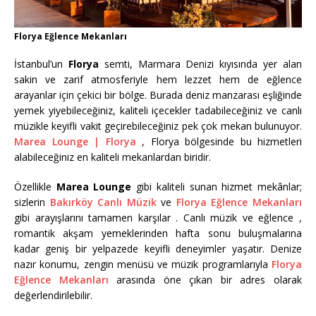
Florya Eğlence Mekanları
İstanbul’un
Florya
semti, Marmara Denizi kıyısında yer alan
sakin ve zarif atmosferiyle hem lezzet hem de eğlence
arayanlar için çekici bir bölge. Burada deniz manzarası eşliğinde
yemek yiyebileceğiniz, kaliteli içecekler tadabileceğiniz ve canlı
müzikle keyifli vakit geçirebileceğiniz pek çok mekan bulunuyor.
Marea Lounge | Florya
, Florya bölgesinde bu hizmetleri
alabileceğiniz en kaliteli mekanlardan biridir.
Özellikle
Marea Lounge
gibi kaliteli sunan hizmet mekânlar;
sizlerin
Bakırköy Canlı Müzik
ve
Florya Eğlence Mekanları
gibi arayışlarını tamamen karşılar . Canlı müzik ve eğlence ,
romantik akşam yemeklerinden hafta sonu buluşmalarına
kadar geniş bir yelpazede keyifli deneyimler yaşatır. Denize
nazır konumu, zengin menüsü ve müzik programlarıyla
Florya
Eğlence Mekanları
arasında öne çıkan bir adres olarak
değerlendirilebilir.