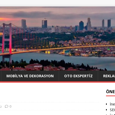
MOBILYA VE DEKORASYON
OTO EKSPERTIZ
REKLA
ÖNE
İne
ü
0
SEO