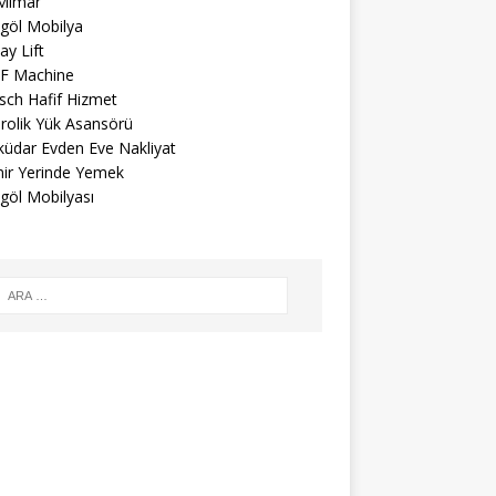
 Mimar
egöl Mobilya
ay Lift
F Machine
sch Hafif Hizmet
rolik Yük Asansörü
küdar Evden Eve Nakliyat
mir Yerinde Yemek
göl Mobilyası