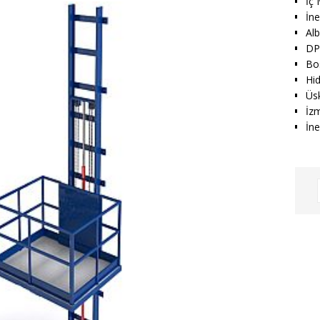
İç
İn
Alb
DP
Bo
Hid
Üs
İz
İne